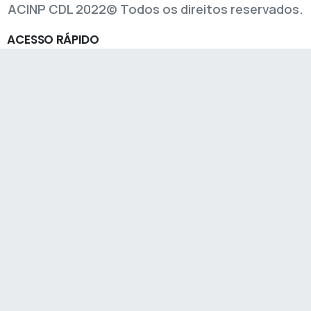
ACINP CDL 2022© Todos os direitos reservados.
ACESSO
RÁPIDO
INICIO
SOBRE
MISSÃO
DIRETORIA
MÉRITO EMPRESARIAL
REVISTA O PROGRESSO
INFORMATIVO
FAQ CLIENTE
CONTATO
CERTIFICADO
D.