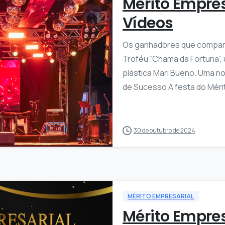
Mérito Empres
Vídeos
Os ganhadores que compare
Troféu “Chama da Fortuna”, 
plástica Mari Bueno. Uma n
de Sucesso A festa do Mérit
1
7
30 de outubro de 2024
MÉRITO EMPRESARIAL
Mérito Empres