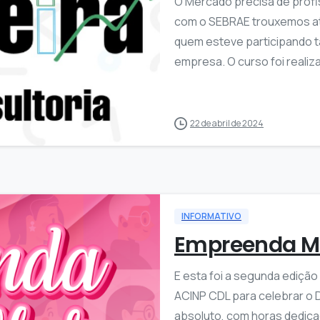
O Mercado precisa de profi
com o SEBRAE trouxemos até
quem esteve participando 
empresa. O curso foi realiza
0
22 de abril de 2024
INFORMATIVO
Empreenda Mu
E esta foi a segunda ediçã
ACINP CDL para celebrar o D
absoluto, com horas dedica