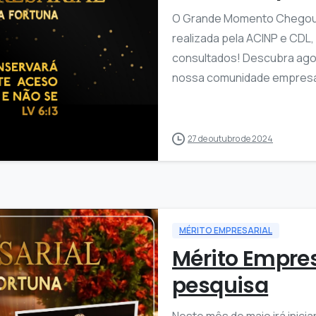
O Grande Momento Chegou! 
realizada pela ACINP e CDL,
consultados! Descubra ago
nossa comunidade empresar
1
27 de outubro de 2024
MÉRITO EMPRESARIAL
Mérito Empres
pesquisa
Neste mês de maio irá inici