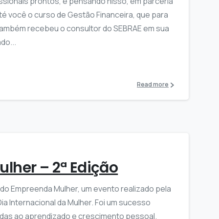
ssionais prontos, e pensando nisso, em parceria
 você o curso de Gestão Financeira, que para
também recebeu o consultor do SEBRAE em sua
do...
Read more
lher – 2ª Edição
o do Empreenda Mulher, um evento realizado pela
ia Internacional da Mulher. Foi um sucesso
das ao aprendizado e crescimento pessoal.