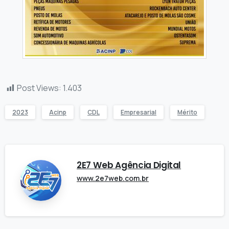
Post Views:
1.403
2023
Acinp
CDL
Empresarial
Mérito
2E7 Web Agência Digital
www.2e7web.com.br